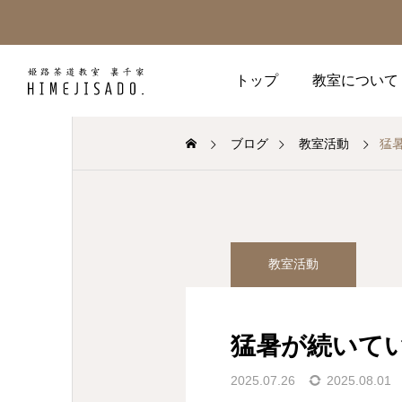
トップ
教室について
ブログ
教室活動
猛
教室活動
告知
教室活動
夏越の祓（なごしのはら
【2026年6月】姫路の茶
え）
道教室｜お稽古スケジュ
猛暑が続いて
ール・体験受付中
2026.06.30
2026.06.01
2025.07.26
2025.08.01