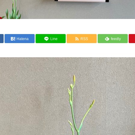
Hatena
Line
RSS
feedly