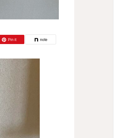
Pin it
note