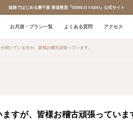
姫路ではじめる裏千家 茶道教室『HIMEJI SADO』公式サイト
お月謝・プラン一覧
よくある質問
アクセス
暑が続いていますが、皆様お稽古頑張っています。
告知
教室活動
【2026年5月】姫路の茶
弥生の月も終わり、 4月
道教室｜お稽古スケジュ
は炉の最後の季節になり
いますが、皆様お稽古頑張っていま
ール・体験受付中
ました。
2026.05.01
2026.03.31