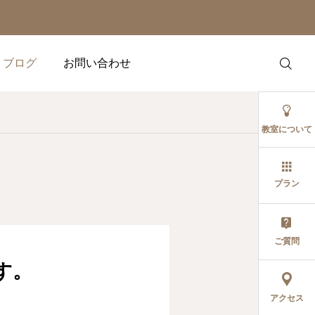
ブログ
お問い合わせ
教室について
プラン
告知
告知
【2026年4月】姫路の茶
26年3月のお稽古スケジ
ご質問
道教室｜お稽古スケジュ
ュールを公開しました
す。
ール・体験受付中
2026.03.31
2026.03.01
アクセス