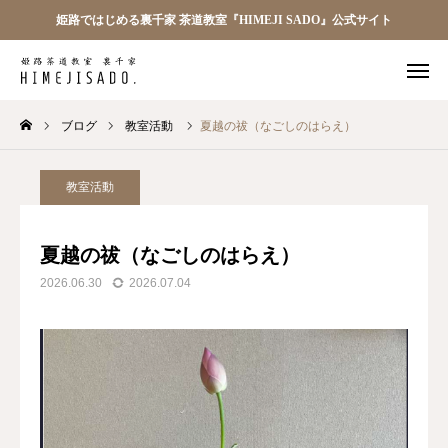
姫路ではじめる裏千家 茶道教室『HIMEJI SADO』公式サイト
ブログ
教室活動
夏越の祓（なごしのはらえ）
教室について
プラン
ご質問
アクセス
教室活動
お問合せ
夏越の祓（なごしのはらえ）
2026.06.30
2026.07.04
トップ
教室について
お月謝・プラン一覧
よくある質問